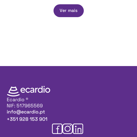
Ver mais
Ecardio ®
NIF: 517965569
info@ecardio.pt
+351 928 153 901